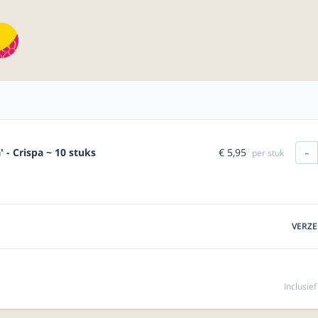
-
€ 5,95
' - Crispa ~ 10 stuks
per stuk
VERZ
Inclusie