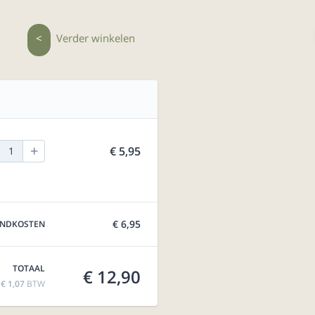
<
Verder winkelen
+
€ 5,95
1
€ 6,95
ENDKOSTEN
TOTAAL
€ 12,90
f
€ 1,07
BTW