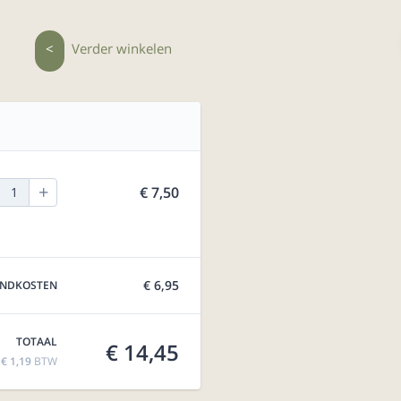
<
Verder winkelen
+
€ 7,50
1
€ 6,95
ENDKOSTEN
TOTAAL
€ 14,45
f
€ 1,19
BTW