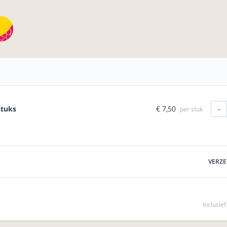
-
€ 7,50
stuks
per stuk
VERZ
Inclusie